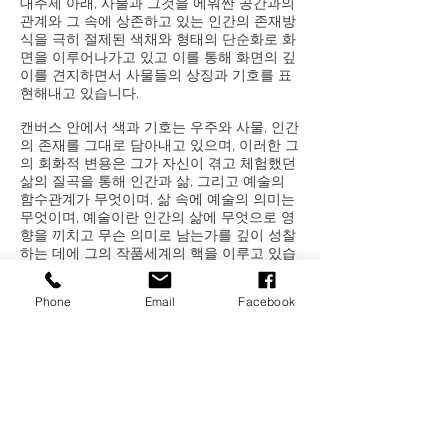
대주제 아래, 사물과 그것을 에워싼 공간과의
관계와 그 속에 상존하고 있는 인간의 존재방
식을 극히 절제된 색채와 형태의 단순화로 화
면을 이루어나가고 있고 이를 통해 화면의 깊
이를 견지하면서 사물들의 상징과 기호를 표
현해내고 있습니다.
캔버스 안에서 색과 기호는 우주와 사물, 인간
의 존재를 그대로 담아내고 있으며, 이러한 그
의 회화적 변용은 그가 자신이 겪고 체험했던
삶의 질곡을 통해 인간과 삶, 그리고 예술의
함수관계가 무엇이며, 삶 속에 예술의 의미는
무엇이며, 예술이란 인간의 삶에 무엇으로 영
향을 끼치고 무슨 의미로 남는가를 깊이 성찰
하는 데에 그의 작품세계의 핵을 이루고 있습
니다.
Phone
Email
Facebook
미술평론가이자 성균관대학교 박물관 학예사
인 안현정 씨는 이번 <빛의 언어>전에 쓴 평론
에서 “Light Spectrum, 생으로 치환된
빛의 언어”로 정의하며 “작가는 빛과 관계된
물리적 현상 즉, 굴절·흡수·반사·투과된 “빛의
언어” 연작 안에 도입했다.
사물을 해독하기 위해서는 빛이 어떻게 사물
에 맞닿아 있는가를 명확히 간파해야 하며, 이