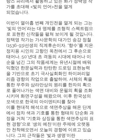
랑스 파리에서 활동하고 있는 화가 정택영 작
가를 초대해 <빛의 언어>전을 열게
되었습니다.
이번이 열아홉 번째 개인전을 열게 되는 그는
‘빛의 언어’라는 대 명제를 조형적 스펙트럼으
로 표현한 신작들을 펼쳐 보이게 될 것
입니다.
정택
영 작가는 가사문학의 대가인 송강 정철
(1536~93)선생의 직계후손이자, “향수”를 지은
정지용 시인의 고향인 옥천에서 그 후손으로
태어나, 50’년대 초 격동의 시대에 태어나 이
순을 넘긴 그의 작품세계는 유년시절에 배워
익혔던 한문실력과 탄탄한 드로잉 표현능력
을 기반으로 초기 극사실회화인 하이퍼리얼
리즘 경향의 작업으로 출발하여, 서체의 획을
통한 우주와 삼라만상의 원리를 한자의 획으
로 풀어나가는 색면 대비와 운필의 획을 조화
시키며 화면구성을 해왔으며, 이후 한국성의
모색으로 한국의 아이덴티티를 찾아
이를 현대적 해석으로 색면추상을 해온 단계
에서 점차 색과 기호를 통한 형태의 단순화 과
정을 거쳐 “기호와 상징을 통한 색면추상의 표
현 경향”으로 ‘생의 예찬’이란 주제에 오랫동
안 천착해오면서 오늘의 경향에 이르고 있습
니다. 그의 근작들은 ‘빛과 생명’이란